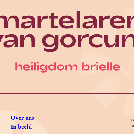
Over ons
D
In beeld
i