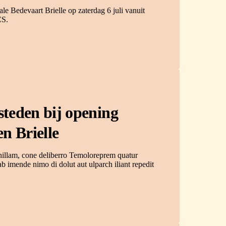
le Bedevaart Brielle op zaterdag 6 juli vanuit
CS.
teden bij opening
n Brielle
t hillam, cone deliberro Temoloreprem quatur
b imende nimo di dolut aut ulparch iliant repedit