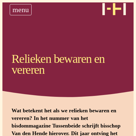
nieuws
menu
historie
steun ons
plan uw bedevaart
Relieken bewaren en
vereren
Wat betekent het als we relieken bewaren en
vereren? In het nummer van het
bisdommagazine Tussenbeide schrijft bisschop
Van den Hende hierover. Dit jaar ontving het