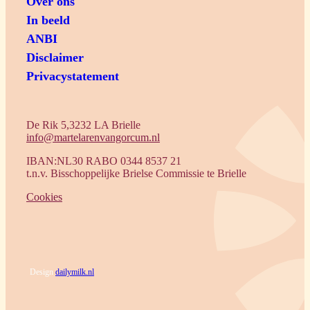
Over ons
In beeld
ANBI
Disclaimer
Privacystatement
De Rik 5,3232 LA Brielle
info@martelarenvangorcum.nl
IBAN:NL30 RABO 0344 8537 21
t.n.v. Bisschoppelijke Brielse Commissie te Brielle
Cookies
Design
dailymilk.nl