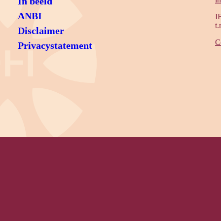
In beeld
ANBI
I
t
Disclaimer
C
Privacystatement