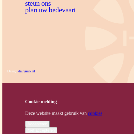
steun ons
plan uw bedevaart
Design
dailymilk.nl
Cookie melding
Deze website maakt gebruik van
cookies