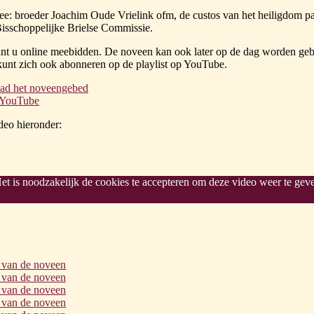
: broeder Joachim Oude Vrielink ofm, de custos van het heiligdom pa
isschoppelijke Brielse Commissie.
nt u online meebidden. De noveen kan ook later op de dag worden ge
kunt zich ook abonneren op de playlist op YouTube.
ad het noveengebed
p YouTube
deo hieronder:
et is noodzakelijk de cookies te accepteren om deze video weer te gev
 van de noveen
 van de noveen
 van de noveen
 van de noveen