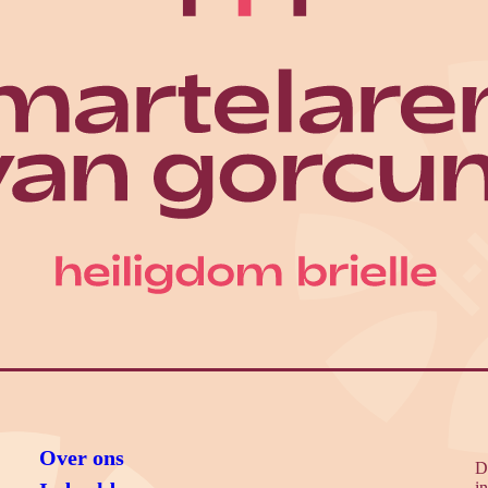
Over ons
D
i