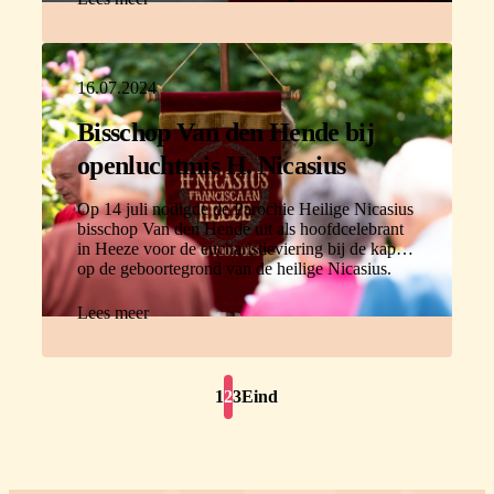
16.07.2024
Bisschop Van den Hende bij
openluchtmis H. Nicasius
Op 14 juli nodigde de Parochie Heilige Nicasius
bisschop Van den Hende uit als hoofdcelebrant
in Heeze voor de eucharistieviering bij de kapel
op de geboortegrond van de heilige Nicasius.
Lees meer
1
2
3
Eind