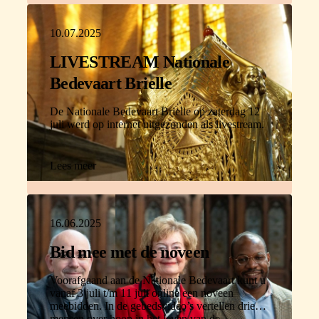
10.07.2025
LIVESTREAM Nationale
Bedevaart Brielle
De Nationale Bedevaart Brielle op zaterdag 12
juli werd op internet uitgezonden als livestream.
Lees meer
16.06.2025
Bid mee met de noveen
Voorafgaand aan de Nationale Bedevaart kunt u
vanaf 3 juli t/m 11 juli online een noveen
meebidden. In de gebedsvideo’s vertellen drie
mensen over hoop in het leven van de