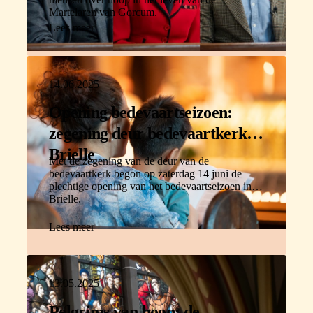
Martelaren van Gorcum.
Lees meer
14.06.2025
Opening bedevaartseizoen:
zegening deur bedevaartkerk
Brielle
Met de zegening van de deur van de
bedevaartkerk begon op zaterdag 14 juni de
plechtige opening van het bedevaartseizoen in
Brielle.
Lees meer
13.05.2025
Pelgrims van hoop: de