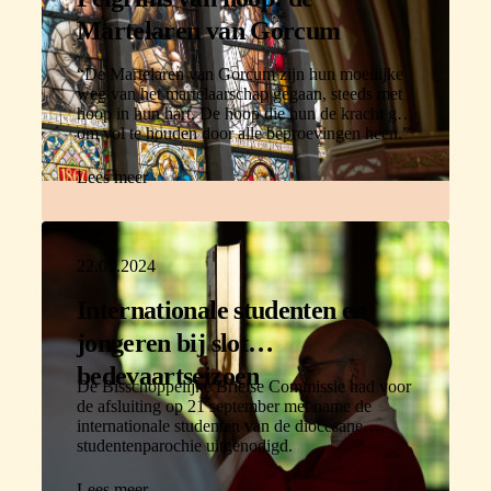
Martelaren van Gorcum
“De Martelaren van Gorcum zijn hun moeilijke
weg van het martelaarschap gegaan, steeds met
hoop in hun hart. De hoop die hun de kracht gaf
om vol te houden door alle beproevingen heen.”
Lees meer
22.09.2024
Internationale studenten en
jongeren bij slot
bedevaartseizoen
De Bisschoppelijke Brielse Commissie had voor
de afsluiting op 21 september met name de
internationale studenten van de diocesane
studentenparochie uitgenodigd.
Lees meer