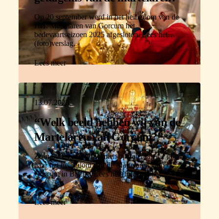
Op 20 september werd in het heiligdom van de
HH. Martelaren van Gorcum het
bedevaartseizoen 2025 afgesloten. Lees het
(foto)verslag.
Lees meer
13.07.2025
“Welk beeld hebben wij van de
Martelaren van Gorcum?”
Zo’n 800 mensen kwamen op zaterdag 12 juli
naar het heiligdom van de Martelaren van
Gorcum in Brielle. Lees het (foto)verslag.
Lees meer