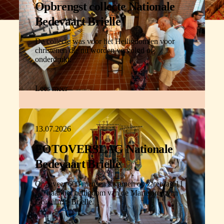
Opbrengst collecte Nationale
Bedevaart Brielle
De collecte was voor het Heiligdom en voor
christenen die nu worden vervolgd of
onderdrukt.
Lees meer
13.07.2026
FOTOVERSLAG Nationale
Bedevaart Brielle
Ongeveer 600 mensen kwamen op zaterdag 11
juli naar het heiligdom van de Martelaren van
Gorcum in Brielle.