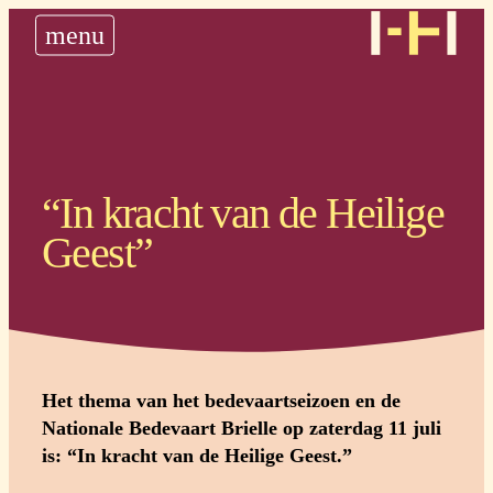
nieuws
menu
historie
steun ons
plan uw bedevaart
“In kracht van de Heilige
Geest”
Het thema van het bedevaartseizoen en de
Nationale Bedevaart Brielle op zaterdag 11 juli
is: “In kracht van de Heilige Geest.”