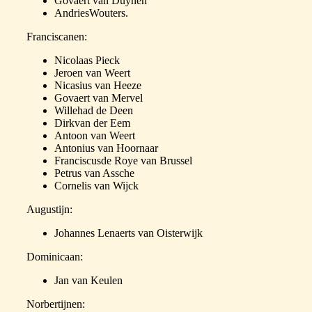
Govaert van Duynen
AndriesWouters.
Franciscanen:
Nicolaas Pieck
Jeroen van Weert
Nicasius van Heeze
Govaert van Mervel
Willehad de Deen
Dirkvan der Eem
Antoon van Weert
Antonius van Hoornaar
Franciscusde Roye van Brussel
Petrus van Assche
Cornelis van Wijck
Augustijn:
Johannes Lenaerts van Oisterwijk
Dominicaan:
Jan van Keulen
Norbertijnen: