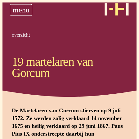
nieuws
menu
historie
steun ons
plan uw bedevaart
overzicht
19 martelaren van
Gorcum
De Martelaren van Gorcum stierven op 9 juli
1572. Ze werden zalig verklaard 14 november
1675 en heilig verklaard op 29 juni 1867. Paus
Pius IX onderstreepte daarbij hun