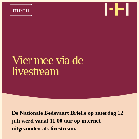
nieuws
menu
historie
steun ons
plan uw bedevaart
Vier mee via de
livestream
De Nationale Bedevaart Brielle op zaterdag 12
juli werd vanaf 11.00 uur op internet
uitgezonden als livestream.